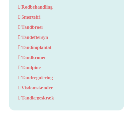
Rodbehandling
Smertefri
Tandbroer
Tandeftersyn
Tandimplantat
Tandkroner
Tandpine
Tandregulering
Visdomstænder
Tandlægeskræk