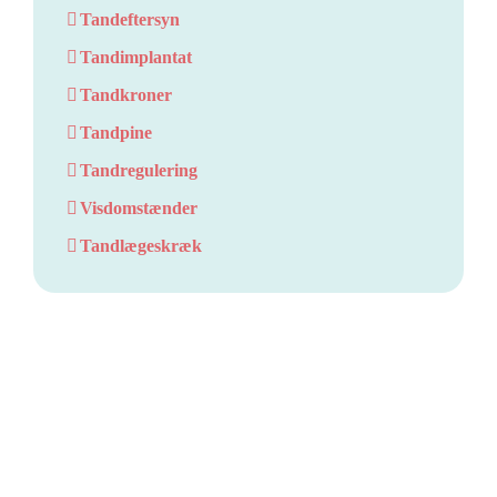
Tandeftersyn
Tandimplantat
Tandkroner
Tandpine
Tandregulering
Visdomstænder
Tandlægeskræk